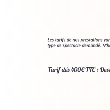
Les tarifs de nos prestations v
type de spectacle demandé. N'hé
Tarif dés 400€ TTC : Devi
Départements : Ardennes, Aube, Côte-d'Or, Loiret, Marne, Haute-Marne, Meuse, Nièvre, Haut-Rhin, Rhône, Haute-Saône, Seine-et-Marne, Vosges, Yonne, I
Région : Champagne ardenne, Bourgogne, Franche Comté, Grand Est
Villes : Troyes, Saint Parres aux Tertes , Saint Julien les Villas , Saint andre les Vergers , Sainte-Savine , Romilly-sur-Seine , Bar-sur-Aube, Brienne-le-Cha
Lusigny, Vendeuvre, Méry, Ste-Menehould , Vitry-le-François , Verdun , St-Dizier , Bar-sur-Aube , Reims , Château-Thierry , Sens, Auxerre, Meaux , Ch
, Nogent-sur-Seine , Évry , Melun , Fontainebleau , Saint Mammes, Compiègne , Soissons , Laon , St-Quentin , Amiens , Beauvais , Montdidier, Metz , Nan
Commercy, Charny, Avallon, Chablis, Tonnerre, Toucy, Joigny, Pont-sur-Yonne, Chaumont, Langres, Nogent, Luzy, Chateauvillain, Arc-en-Barrois, Joinvil
acheur de fieu, cracheur de feux, cracheur de feuw, cracheur de fieu, craheur de feu, cracheur de faeu, cracheur de feau, cracheur de fou, cracheur de fer, 
cheur de feau, cracheur de flue, cracheur du feu, cracheur de feau, cracheur de feij, cracheur de feau, crahceur de feu, craheur de fieu, cracheur de feou,
cheur de feuw, cracheur de feau, crahceur de feux, cracheur de fey, cracheur de fieu, cracheur de feau, cracheur de fiu, cracheur de feu, crahceur de feau
cracheur de feuw, cracheur de fieu, cracheur de feuv, cracheur de fueu, cracheur dfeu, cracheur de feaw, cracheur de fau, cracheur de feu, cracheur de fie